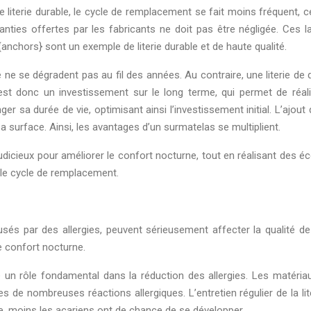
ne literie durable, le cycle de remplacement se fait moins fréquent, 
aranties offertes par les fabricants ne doit pas être négligée. Ces l
s {anchors} sont un exemple de literie durable et de haute qualité.
e ne se dégradent pas au fil des années. Au contraire, une literie de
est donc un investissement sur le long terme, qui permet de réalis
longer sa durée de vie, optimisant ainsi l’investissement initial. L’ajo
a surface. Ainsi, les avantages d’un surmatelas se multiplient.
x judicieux pour améliorer le confort nocturne, tout en réalisant des 
 le cycle de remplacement.
 par des allergies, peuvent sérieusement affecter la qualité de la 
le confort nocturne.
e un rôle fondamental dans la réduction des allergies. Les matéria
 de nombreuses réactions allergiques. L’entretien régulier de la li
ée, moins les acariens ont de chance de se développer.