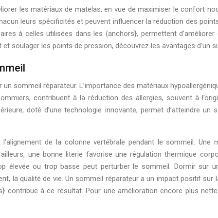
orer les matériaux de matelas, en vue de maximiser le confort noct
acun leurs spécificités et peuvent influencer la réduction des points 
ires à celles utilisées dans les {anchors}, permettent d’améliorer
t et soulager les points de pression, découvrez les avantages d’un s
ommeil
riser un sommeil réparateur. L’importance des matériaux hypoallergéni
sommiers, contribuent à la réduction des allergies, souvent à l’
érieure, doté d’une technologie innovante, permet d’atteindre un 
ur l’alignement de la colonne vertébrale pendant le sommeil. Un
ailleurs, une bonne literie favorise une régulation thermique corp
rop élevée ou trop basse peut perturber le sommeil. Dormir sur 
nt, la qualité de vie. Un sommeil réparateur a un impact positif sur 
s} contribue à ce résultat. Pour une amélioration encore plus nette 