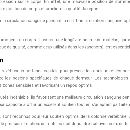
de pression sur le corps. En effet, une mauvaise position de somme
ure position du corps et améliore la qualité du repos.
 la circulation sanguine pendant la nuit. Une circulation sanguine o
omogène du corps. Il assure une longévité accrue du matelas, garan
iaux de qualité, comme ceux utilisés dans les {anchors}, est essentiel
on
evêt une importance capitale pour prévenir les douleurs et les poi
vec les besoins spécifiques de chaque dormeur. Les technologies
es zones sensibles et favorisant un repos optimal.
tée indéniable. Ils favorisent une meilleure circulation sanguine pen
eur capacité à offrir un excellent soutien tout en s’adaptant parfait
, sont reconnus pour leur soutien optimal de la colonne vertébrale.
s de pression. Le choix du matelas doit donc être fait avec soin, en