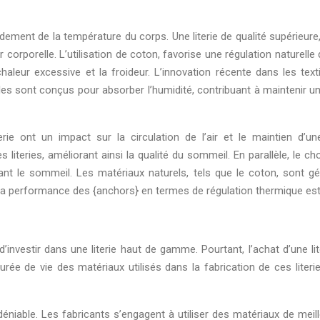
ment de la température du corps. Une literie de qualité supérieure, f
r corporelle. L’utilisation de coton, favorise une régulation naturel
a chaleur excessive et la froideur. L’innovation récente dans les te
les sont conçus pour absorber l’humidité, contribuant à maintenir un
erie ont un impact sur la circulation de l’air et le maintien d’u
 literies, améliorant ainsi la qualité du sommeil. En parallèle, le c
dant le sommeil. Les matériaux naturels, tels que le coton, sont g
La performance des {anchors} en termes de régulation thermique es
d’investir dans une literie haut de gamme. Pourtant, l’achat d’une li
a durée de vie des matériaux utilisés dans la fabrication de ces lite
déniable. Les fabricants s’engagent à utiliser des matériaux de meill