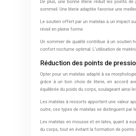
De plus, une bonne literie réduit les points 
sommeil. Une literie adaptée favorise une meille
Le soutien offert par un matelas a un impact sur
réveil en pleine forme.
Un sommier de qualité contribue à un soutien h
confort nocturne optimal. L’utilisation de matér
Réduction des points de pressi
Opter pour un matelas adapté à sa morphologie r
grâce à un bon choix de literie, en accord a
équilibrée du poids du corps, soulageant ainsi l
Les matelas à ressorts apportent une valeur ajou
outre, ces types de matelas se distinguent par l
Les matelas en mousse et en latex, quant à eux
du corps, tout en évitant la formation de point