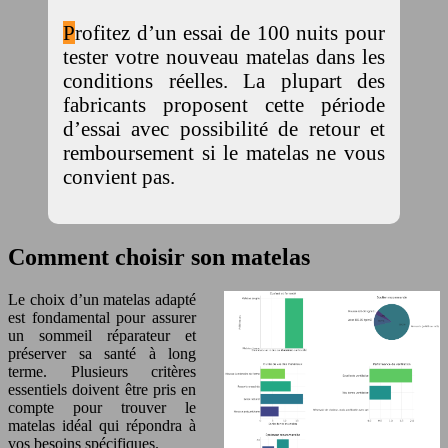
Profitez d’un essai de 100 nuits pour
tester votre nouveau matelas dans les
conditions réelles. La plupart des
fabricants proposent cette période
d’essai avec possibilité de retour et
remboursement si le matelas ne vous
convient pas.
Comment choisir son matelas
Le choix d’un matelas adapté
est fondamental pour assurer
un sommeil réparateur et
préserver sa santé à long
terme. Plusieurs critères
essentiels doivent être pris en
compte pour trouver le
matelas idéal qui répondra à
vos besoins spécifiques.