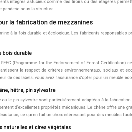
ents intégrés astucieux comme des tiroirs ou des étagères permett
penderie sous la structure.
our la fabrication de mezzanines
anine à la fois durable et écologique. Les fabricants responsables p
e bois durable
 PEFC (Programme for the Endorsement of Forest Certification) certi
rantissent le respect de critères environnementaux, sociaux et éc
teur de ces labels, vous avez l’assurance d’opter pour un meuble éc
ne, hêtre, pin sylvestre
ou le pin sylvestre sont particulièrement adaptées à la fabrication
ntent d’excellentes propriétés mécaniques. Le chêne offre une gran
 résistance, ce qui en fait un choix intéressant pour des meubles facil
s naturelles et cires végétales