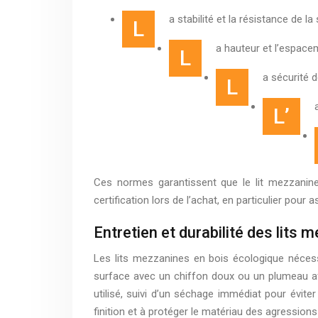
a stabilité et la résistance de la
L
a hauteur et l’espac
L
a sécurité 
L
L’
Ces normes garantissent que le lit mezzanine o
certification lors de l’achat, en particulier pour 
Entretien et durabilité des lits
Les lits mezzanines en bois écologique nécessi
surface avec un chiffon doux ou un plumeau afin
utilisé, suivi d’un séchage immédiat pour éviter
finition et à protéger le matériau des agressions