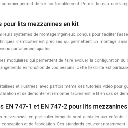
au sommier permet de lire confortablement. Pour le bureau, une lampe
pour lits mezzanines en kit
 leurs systèmes de montage ingénieux, conçus pour faciliter l’asse
chniques d’emboîtement précises qui permettent un montage sans
enons parfaitement ajustés.
modulaires qui permettent de faire évoluer la configuration du lit
gements en fonction de vos besoins. Cette flexibilité est particul
aillées et illustrées, avec parfois même des tutoriels vidéo pour gu
stallation et de démonter et remonter facilement le lit en cas de d
s EN 747-1 et EN 747-2 pour lits mezzanines
lits mezzanines, en particulier lorsqu’ils sont destinés aux enfan
de conception et de fabrication. Ces standards couvrent notamment :