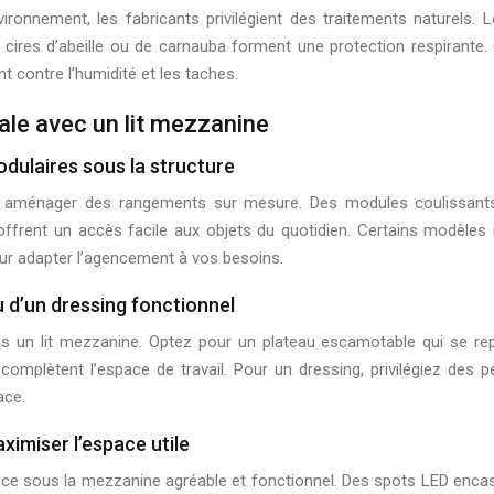
vironnement, les fabricants privilégient des traitements naturels. 
 cires d’abeille ou de carnauba forment une protection respirante. 
t contre l’humidité et les taches.
ale avec un lit mezzanine
dulaires sous la structure
r aménager des rangements sur mesure. Des modules coulissants o
offrent un accès facile aux objets du quotidien. Certains modèl
our adapter l’agencement à vos besoins.
d’un dressing fonctionnel
un lit mezzanine. Optez pour un plateau escamotable qui se replie
omplètent l’espace de travail. Pour un dressing, privilégiez des pe
ace.
ximiser l’espace utile
ce sous la mezzanine agréable et fonctionnel. Des spots LED encastr