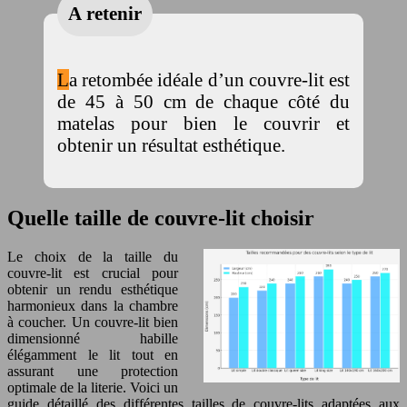
A retenir
La retombée idéale d’un couvre-lit est
de 45 à 50 cm de chaque côté du
matelas pour bien le couvrir et
obtenir un résultat esthétique.
Quelle taille de couvre-lit choisir
Le choix de la taille du
couvre-lit est crucial pour
obtenir un rendu esthétique
harmonieux dans la chambre
à coucher. Un couvre-lit bien
dimensionné habille
élégamment le lit tout en
assurant une protection
optimale de la literie. Voici un
guide détaillé des différentes tailles de couvre-lits adaptées aux